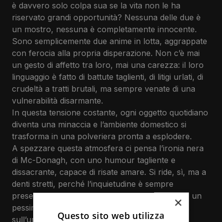
sabato 16 Gennaio 2027
è davvero solo colpa sua se la vita non le ha
ore 21:15
riservato grandi opportunità? Nessuna delle due è
un mostro, nessuna è completamente innocente.
domenica 17 Gennaio 2027
Sono semplicemente due anime in lotta, aggrappate
ore 17:15
con ferocia alla propria disperazione. Non c’è mai
un gesto di affetto tra loro, mai una carezza: il loro
linguaggio è fatto di battute taglienti, di litigi urlati, di
crudeltà a tratti brutali, ma sempre venate di una
vulnerabilità disarmante.
In questa tensione costante, ogni oggetto quotidiano
diventa una minaccia e l’ambiente domestico si
trasforma in una polveriera pronta a esplodere.
A spezzare questa atmosfera ci pensa l’ironia nera
di Mc-Donagh, con uno humour tagliente e
dissacrante, capace di risate amare. Si ride, sì, ma a
denti stretti, perché l’inquietudine è sempre
presente, in un crescendo che lascia emergere un
×
pessimismo quasi tragico sulla famiglia e, forse,
Questo sito web utilizza
sull’umanità intera.