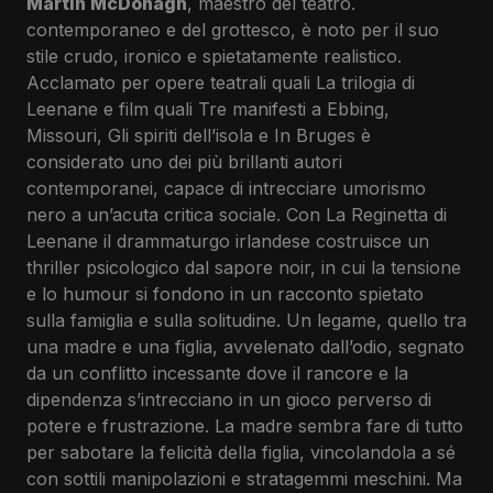
Martin McDonagh
venerdì 08 Gennaio 2027
LA REGINETTA DI LEENANE
, maestro del teatro.
contemporaneo e del grottesco, è noto per il suo
ore 21:15
di
MARTIN McDONAGH
stile crudo, ironico e spietatamente realistico.
traduzione Marta Gilmore
sabato 09 Gennaio 2027
Acclamato per opere teatrali quali La trilogia di
con
AMBRA ANGIOLINI
,
IVANA MONTI
ore 17:15
Leenane e film quali Tre manifesti a Ebbing,
Stefano Annoni, Edoardo Rivoira
Missouri, Gli spiriti dell’isola e In Bruges è
regia
RAPHAEL TOBIA VOGEL
domenica 10 Gennaio 2027
considerato uno dei più brillanti autori
scene Angelo Linzalata
ore 17:15
contemporanei, capace di intrecciare umorismo
luci Oscar Frosio
nero a un’acuta critica sociale. Con La Reginetta di
costumi Simona Dondoni
mercoledì 13 Gennaio 2027
Leenane il drammaturgo irlandese costruisce un
musiche Andrea Cotroneo
ore 17:15
thriller psicologico dal sapore noir, in cui la tensione
produzione Teatro Franco Parenti
giovedì 14 Gennaio 2027
e lo humour si fondono in un racconto spietato
in accordo con Arcadia & Ricono Ltd per gentile
ore 17:15
sulla famiglia e sulla solitudine. Un legame, quello tra
concessione di Knight Hall Agency Ltd
una madre e una figlia, avvelenato dall’odio, segnato
venerdì 15 Gennaio 2027
da un conflitto incessante dove il rancore e la
ore 21:15
dipendenza s’intrecciano in un gioco perverso di
potere e frustrazione. La madre sembra fare di tutto
sabato 16 Gennaio 2027
per sabotare la felicità della figlia, vincolandola a sé
ore 17:15
con sottili manipolazioni e stratagemmi meschini. Ma