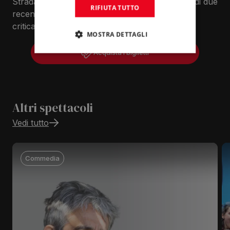
Strada, Buon anno, ragazzi!, Marjorie Prime e di due
RIFIUTA TUTTO
recenti successi apprezzatissimi da pubblico e
critica: Costellazioni e Scene da un matrimonio.
MOSTRA DETTAGLI
Acquista i biglietti
Altri spettacoli
Vedi tutto
Commedia