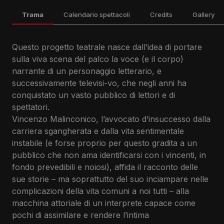
Trama
Calendario spettacoli
Credits
Gallery
Questo progetto teatrale nasce dall’idea di portare
venerdì 13 Marzo 2026
MALINCONICO
sulla viva scena del palco la voce (e il corpo)
ore 21:15
narrante di un personaggio letterario, e
Diego De Silva
Massimiliano Gallo
sabato 14 Marzo 2026
successivamente televisi-vo, che negli anni ha
ore 17:15
conquistato un vasto pubblico di lettori e di
Biagio Musella
spettatori.
Eleonora Russo Diego D’Elia
domenica 15 Marzo 2026
Vincenzo Malinconico, l’avvocato d’insuccesso dalla
Greta Esposito Manuel Mazia
ore 17:15
carriera sgangherata e dalla vita sentimentale
instabile (e forse proprio per questo gradita a un
Luigi Ferrigno
mercoledì 18 Marzo 2026
pubblico che non ama identificarsi con i vincenti, in
ore 17:15
fondo prevedibili e noiosi), affida il racconto delle
Eleonora Rella
giovedì 19 Marzo 2026
sue storie – ma soprattutto del suo inciampare nelle
ore 17:15
complicazioni della vita comuni a noi tutti – alla
Alessandro Di Giovanni
macchina attoriale di un interprete capace come
Joe Barbieri
venerdì 20 Marzo 2026
pochi di assimilare e rendere l’intima
Massimiliano Gallo
ore 21:15