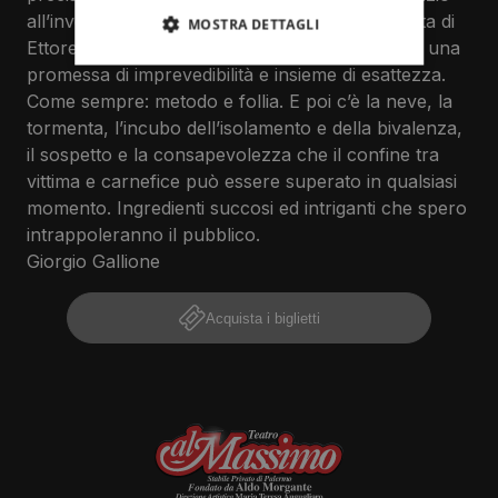
all’invenzione e alla sorpresa. In questo la scelta di
MOSTRA DETTAGLI
Ettore Bassi come protagonista è emblematica, una
promessa di imprevedibilità e insieme di esattezza.
Come sempre: metodo e follia. E poi c’è la neve, la
tormenta, l’incubo dell’isolamento e della bivalenza,
il sospetto e la consapevolezza che il confine tra
vittima e carnefice può essere superato in qualsiasi
momento. Ingredienti succosi ed intriganti che spero
intrappoleranno il pubblico.
Giorgio Gallione
Acquista i biglietti