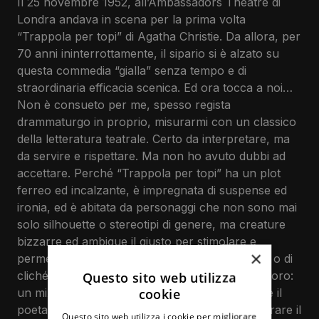
Il 25 novembre 1952, all’Ambassadors Theatre di
venerdì 16 Febbraio 2024
Londra andava in scena per la prima volta
ore 21:15
“Trappola per topi” di Agatha Christie. Da allora, per
sabato 17 Febbraio 2024
70 anni ininterrottamente, il sipario si è alzato su
ore 17:15
questa commedia “gialla” senza tempo e di
straordinaria efficacia scenica. Ed ora tocca a noi…
domenica 18 Febbraio 2024
Non è consueto per me, spesso regista
ore 17:15
drammaturgo in proprio, misurarmi con un classico
della letteratura teatrale. Certo da interpretare, ma
mercoledì 21 Febbraio 2024
da servire e rispettare. Ma non ho avuto dubbi ad
ore 17:15
accettare. Perché “Trappola per topi” ha un plot
giovedì 22 Febbraio 2024
ferreo ed incalzante, è impregnata di suspense ed
ore 17:15
ironia, ed è abitata da personaggi che non sono mai
solo silhouette o stereotipi di genere, ma creature
venerdì 23 Febbraio 2024
bizzarre ed ambigue il giusto per stimolare e
ore 21:15
×
permettere una messa in scena non polverosa o di
cliché. In fondo è questo che cerco nel mio lavoro:
Questo sito web utilizza
sabato 24 Febbraio 2024
cookie
un mix di rigore ed eccentricità. D’altronde, dice il
ore 21:15
poeta, il dovere di tramandare non deve censurare il
Questo sito web utilizza i cookie per migliorare